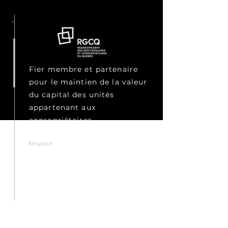
Fier membre et partenaire
pour le maintien de la valeur
du capital des unités
appartenant aux
copropriétaires
Mission
« Veille à l’intérêt des
copropriétaires et
administrateurs au sein de ce
mode d’habitation, mais
également à ce que les
gestionnaires d’immeubles
livrent des prestations